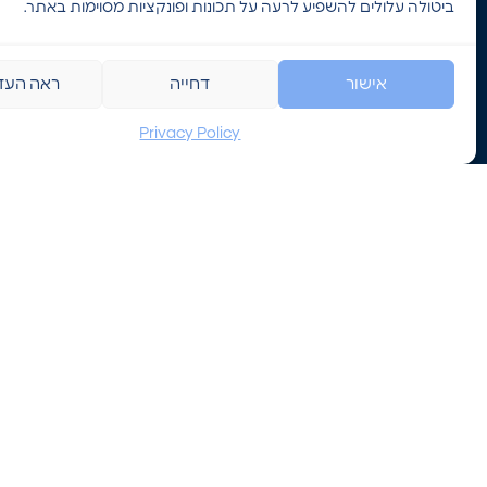
ביטולה עלולים להשפיע לרעה על תכונות ופונקציות מסוימות באתר.
info@hviil.co.il
אודות
ק
הפלדה 3, אור
Hikvision
ה
אישור
דחייה
ראה העד
יהודה
Inim
ע
Privacy Policy
073-201-6344
הדרכות ואירועים
נ
תמיכה טכנית
MB
בלוג
ג
יצירת קשר
מאמרים אחרונים