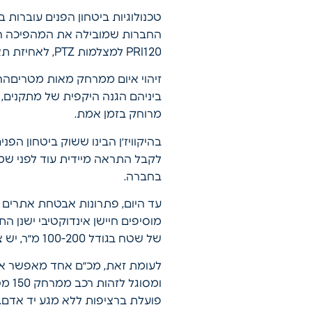
טכנולוגיות ביטחון הפנים עוברות 
PRI120 למצלמות PTZ, לאחיזת תא שטח אוטונומית.
זיהוי איום ממרחק מאות מטריםהרעיו
מרוחק בזמן אמת.
לקבל התראה מיידית עוד לפני שמג
בחברה.
עד היום, פתרונות אבטחת אתרים 
מוסיפים חיישן אינדוקטיבי ישנן ה
של שטח בגודל 100-200 מ״ר, יש צורך בהרבה מצלמות – והעלות בהתאם.
פועלת ברציפות ללא מגע יד אדם. ה