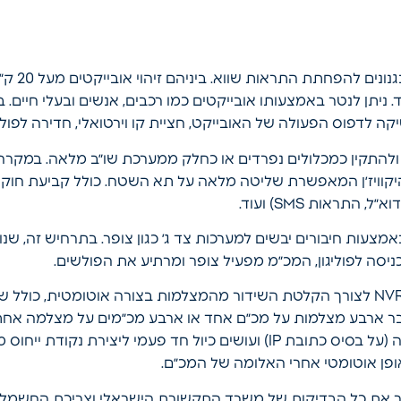
המכ״מ של הי
ניתן לנטר באמצעותו אובייקטים כמו רכבים, אנשים ובעלי חיים. בנ
קה לדפוס הפעולה של האובייקט, חציית קו וירטואלי, חדירה לפוליגו
ולהתקין כמכלולים נפרדים או כחלק ממערכת שו״ב מלאה. במקרה
מערכת HikCentral של היקוויז׳ן המאפשרת שליטה מלאה על תא השטח. כולל קבי
תראות SMS) ועוד.
צעות חיבורים יבשים למערכות צד ג׳ כגון צופר. בתרחיש זה, ש
יסה לפוליגון, המכ״מ מפעיל צופר ומרתיע את הפולשים.
ניתן לחבר את המכ״ם גם למרכיב NVR לצורך הקלטת השידור מהמצלמות בצורה אוטומטי
חבר ארבע מצלמות על מכ״ם אחד או ארבע מכ״מים על מצלמה אחת.
אליו את המצלמה באמצעות תוכנה (על בסיס כתובת IP) ועושים כיול חד פעמי
ופן אוטומטי אחרי האלומה של המכ״ם.