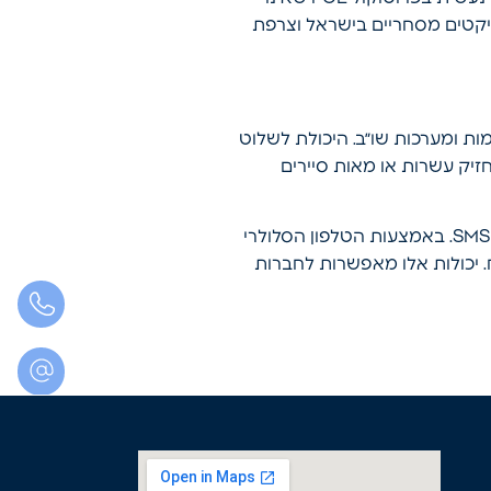
יקטים מסחריים בישראל וצרפת
ות ומערכות שו״ב. היכולת לשלוט
זיק עשרות או מאות סיירים
כל השגת גבול המנוטרת על ידי סימון פוליגון או גבול וירטואלי, מדווחת באופן מיידי לקב״ט בדוא״ל או SMS. באמצעות הטלפון הסלולרי
. יכולות אלו מאפשרות לחברות