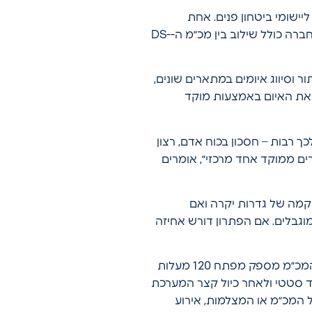
יישומי ביטחון פנים. אחת
החברות שמובילה את המהפיכה היא היקוויז׳ן אותה מייצגת בישראל חברת HVI. הפתרון שמציעה החברה כולל שילוב בין מכ״מ ה-DS-
ר וסיווג איומים במתארים שונים,
ם ועוד. למכ״מ מחברים מצלמות PTZ, וכך ניתן לחקור את האיום באמצעות מוקד
הפנים דורש מערכות אוטונומיות שיכולות לאבטח מיקום 24/7. הסיבות לכך רבות – חסכון בכוח אדם, רצון
ים ממוקד אחד מרכזי״, אומרים
קמה של גדרות יקרה ואם
מוגבלים. אם הפתרון דורש אחיזה
לעומת זאת, מכ״ם אחד מאפשר אחיזה של שטח בגודל 150 מ״ר, אליו אפשר לחבר ארבע מצלמות. המכ״מ מספק מפתח 120 מעלות
. את המכ״מ מתקינים על עמוד סטטי ולאחר כיול קצר המערכת
ל המכ״מ או המצלמות, אירוע