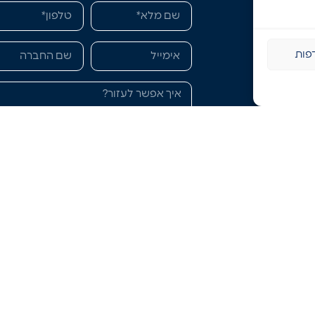
מעונאות
גנת ישובים
פות
רים חכמות
יהול נכסים
S ולקוחות פרטיים
ילוי אש ועשן
אני מאשר/ת שקראתי והסכמתי ל
תקנון
האתר
ול
מדיניות הפרטיות
, ומאפשר/ת לחב
HVI ליצור עמי קשר.
שליחה