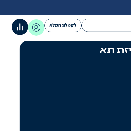
לקטלוג המלא
יזת תא