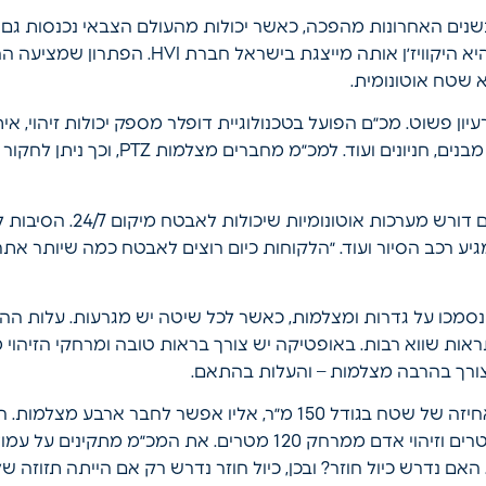
בשנים האחרונות מהפכה, כאשר יכולות מהעולם הצבאי נכנסות גם ל
ן פשוט. מכ״ם הפועל בטכנולוגיית דופלר מספק יכולות זיהוי, איתו
ביניהם הגנה היקפית של מתקנים, מבנים, חניוני
בהיקוויז׳ן הבינו ששוק ביטחון 
יע רכב הסיור ועוד. ״הלקוחות כיום רוצים לאבטח כמה שיותר אתר
נסמכו על גדרות ומצלמות, כאשר לכל שיטה יש מגרעות. עלות הה
תראות שווא רבות. באופטיקה יש צורך בראות טובה ומרחקי הזיהוי 
ומסוגל לזהות רכב ממרחק 150 מטרים וזיהוי אדם ממרחק 120 מטרים
אם נדרש כיול חוזר? ובכן, כיול חוזר נדרש רק אם הייתה תזוזה ש