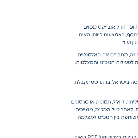
קוויז׳ן כולל מספר מנגנונים להפחתת התראות שווא. ביניהם זיהוי אובייקטים מעל 20 ק״ג ועד גודל אובייקט מסוים,
וסף, באמצעות כיוונון האות
ן ועוד.
 זה, מחברים את האלמנטים
עת חוקה לפעילות המכ״מ והמצלמות,
נוסה בישראל, ברגע שמתקבלת
ת, כולל שליחת דוא״ל, תמונות או סרטונים
 לאחר כיול המכ״מ, משייכים
 ליצירת נקודת ייחוס משותפת בין המכ״מ למצלמה.
בהיבט פליטת הקרינה, המכ״ם עבר את כל הבדיקות של משרד התקשורת הישראלי וצריכת החשמל נעשית בפרוטוקול POE שאינו