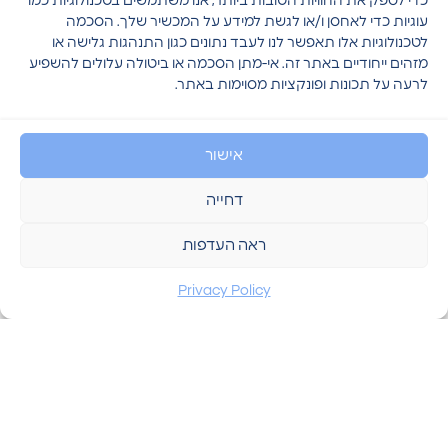
כדי לספק את החוויות הטובות ביותר, אנו משתמשים בטכנולוגיות כמו
עוגיות כדי לאחסן ו/או לגשת למידע על המכשיר שלך. הסכמה
שליטה מרחוק באפליקציה
לטכנולוגיות אלו תאפשר לנו לעבד נתונים כגון התנהגות גלישה או
ניהול מלא של המערכת מכל מקום באמצעות
מזהים ייחודיים באתר זה. אי-מתן הסכמה או ביטולה עלולים להשפיע
אפליקציה ייחודית ושירותי ענן, המאפשרים
לרעה על תכונות ופונקציות מסוימות באתר.
קבלת התראות בזמן אמת.
אישור
דחייה
ראה העדפות
התאמה הנדסית מדויקת לכל מבנה
מגוון רכזות מודולריות (סדרת PREVIDIA ו-
Privacy Policy
MAX) המאפשרות גמישות. החל ממבנים
קטנים ועד לפרויקטים מורכבים ורבי-מערכות
של אלפי אזורים.