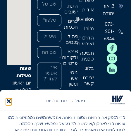
מוצרים
3, אור
הגנת
אודות
ישובים
יהודה
Hikvision
ערים
073-
חכמות
Inim
201-
ניהול
הדרכות
6344
נכסים
ואירועים
SMB
תמיכה
ולקוחות
טכנית
פרטיים
בלוג
שעות
גילוי
פעילות
יצירת
אש
יום ראשון:
קשר
ועשן
8:30 עד
מאמרים
אני
17:30
אחרונים
ניהול הגדרות פרטיות
מאשר/ת
יום שני:
שקראתי
8:30 עד
כדי לספק את החוויות הטובות ביותר, אנו משתמשים בטכנולוגיות כמו
והסכמתי
17:30
עוגיות כדי לאחסן ו/או לגשת למידע על המכשיר שלך. הסכמה
ל
תקנון
יום שלישי:
לטכנולוגיות אלו תאפשר לנו לעבד נתונים כגון התנהגות גלישה או