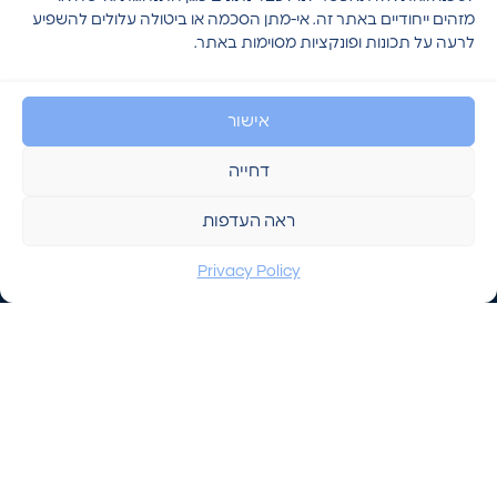
האתר
8:30 עד
מזהים ייחודיים באתר זה. אי-מתן הסכמה או ביטולה עלולים להשפיע
ול
מדיניות
17:30
לרעה על תכונות ופונקציות מסוימות באתר.
הפרטיות
,
יום רביעי:
ומאפשר/ת
8:30-17:30
אישור
לחברת HVI
יום חמישי:
ליצור עמי
8:30-17:30
דחייה
קשר.
שישי: סגור
שבת: סגור
ראה העדפות
Privacy Policy
שליחה
© 2026 - כל הזכויות שמורות לHVI פתרונות אבטחה
הצהרת נגישות
מדיניות פרטיות
תקנון אתר
אופיר זרחי עיצוב ובניית אתרים ・ Ofirzdesign