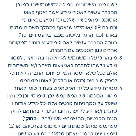
לשם מתן השירותים ותמיכה למשתמשים). כמו כן
החברה עשויה לאסוף מידע אשר נאסף באופן
אוטומטי מהמכשיר שלכם (כגון מיקום גאוגרפי
וכתובת IP) ו/או מידע שנאסף במהלך השהות שלכם
באתר (כגון הרגלי גלישה, מעבר בין עמודים וכד').
בנוסף החברה עשויה לאסוף מידע אודותיך ממקורות
אחרים כגון הסכמים עם החברה.
מובהר כי על המשתמש לא חלה חובה חוקית למסור
מידע כלשהו לחברה באמצעות האתר ו/או השירותים
אולם ככל שלא יימסר המידע ייתכן והחברה לא תוכל
לספק שירותים (כולם או חלקם) לאותו משתמש.
מסירת מידע על ידי המשתמש בעת רישומו לאתר
מהווה הסכמה של המשתמש לכך שפרטיו וכן כל נתון
שיופק על סמך ניתוח פרטים אלה וכל מידע אודותיו
שהגיע ו/או יגיע לידיעת החברה, ינוהל בהתאם לחוק
הגנת הפרטיות, התשמ"א-1981 (להלן: "
החוק
").
משתמשים: (א) שמתנגדים לשימוש בפרטיהם; או (ב)
שמעוניינים להסיר עצמם ממאגר המידע הרשום