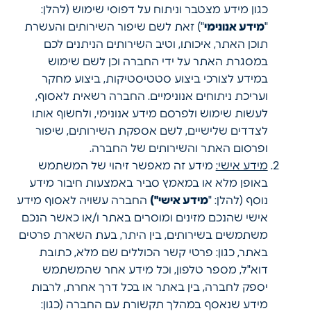
כגון מידע מצטבר וניתוח על דפוסי שימוש (להלן:
"
מידע אנונימי
") זאת לשם שיפור השירותים והעשרת
תוכן האתר, איכותו, וטיב השירותים הניתנים לכם
במסגרת האתר על ידי החברה וכן לשם שימוש
במידע לצורכי ביצוע סטטיסטיקות, ביצוע מחקר
ועריכת ניתוחים אנונימיים. החברה רשאית לאסוף,
לעשות שימוש ולפרסם מידע אנונימי, ולחשוף אותו
לצדדים שלישיים, לשם אספקת השירותים, שיפור
ופרסום האתר והשירותים של החברה.
מידע אישי:
מידע זה מאפשר זיהוי של המשתמש
באופן מלא או במאמץ סביר באמצעות חיבור מידע
נוסף (להלן: "
מידע אישי")
החברה עשויה לאסוף מידע
אישי שהנכם מזינים ומוסרים באתר ו/או כאשר הנכם
משתמשים בשירותים, בין היתר, בעת השארת פרטים
באתר, כגון: פרטי קשר הכוללים שם מלא, כתובת
דוא"ל, מספר טלפון, וכל מידע אחר שהמשתמש
יספק לחברה, בין באתר או בכל דרך אחרת, לרבות
מידע שנאסף במהלך תקשורת עם החברה (כגון: