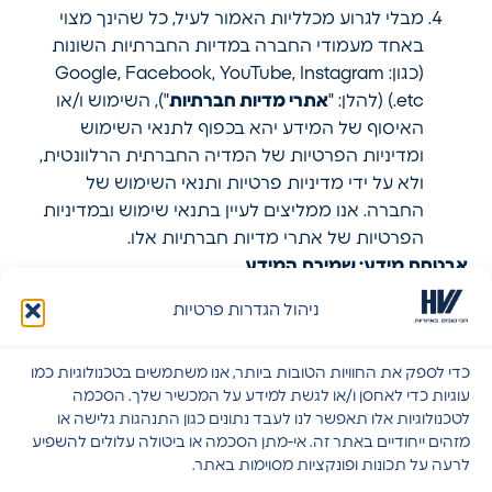
מבלי לגרוע מכלליות האמור לעיל, כל שהינך מצוי
באחד מעמודי החברה במדיות החברתיות השונות
(כגון: Google, Facebook, YouTube, Instagram
etc.) (להלן: "
אתרי מדיות חברתיות
"), השימוש ו/או
האיסוף של המידע יהא בכפוף לתנאי השימוש
ומדיניות הפרטיות של המדיה החברתית הרלוונטית,
ולא על ידי מדיניות פרטיות ותנאי השימוש של
החברה. אנו ממליצים לעיין בתנאי שימוש ובמדיניות
הפרטיות של אתרי מדיות חברתיות אלו.
אבטחת מידע; שמירת המידע
החברה פועלת על פי נהלים המקובלים בתעשייה
ניהול הגדרות פרטיות
לצורך אבטחת המידע של כל משתמשיה, לרבות
נקיטת אמצעי אבטחת מידע מתקדמים, בהתאמה
כדי לספק את החוויות הטובות ביותר, אנו משתמשים בטכנולוגיות כמו
לרמת הרגישות של המידע. יחד עם זאת, אין אמצעים
עוגיות כדי לאחסן ו/או לגשת למידע על המכשיר שלך. הסכמה
אלקטרוניים באינטרנט אשר יכולים לאבטח ב – 100%
לטכנולוגיות אלו תאפשר לנו לעבד נתונים כגון התנהגות גלישה או
מזהים ייחודיים באתר זה. אי-מתן הסכמה או ביטולה עלולים להשפיע
את המידע השמור בשרתים של החברה. לאור האמור
לרעה על תכונות ופונקציות מסוימות באתר.
החברה מיישמת כללים ונהלים לצורך הגנה על