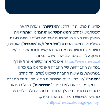
מדיניות פרטיות זו (להלן: "
המדיניות"
), נועדה לתאר
למשתמש (להלן: "
המשתמש
" או "
אתם
" או "
אתה
") את
האופן שבו הצ' וי הי פתרונות אבטחה בע"מ שהינה בעלת
השליטה במאגר המידע ("
הצ' וי הי
" ו/או "
החברה
"), אוספת,
משתמשת ומשתפת את המידע אשר נמסר על ידך ו/או
נאסף עליך, בקשר עם אתר אינטרנט זה:
https://www.hvi.co.il
ו/או כל אתר קשור אחר ו/או דף
במדיות החברתיות של החברה ו/או כל אמצעי מקוון
במרשתת בו עושה החברה שימוש (כולם יחד להלן:
"
האתר
") ו/או בקשר עם השירותים המוצעים על ידי החברה
בין מקוונים ובין אם לאו (ביחד: "
השירותים
"), הכול בהתאם
למפורט במדיניות להלן. המדיניות מהווה חלק בלתי נפרד
מתנאי השימוש המצויים באתר בלינק:
https://hvi.co.il/usage-policy/