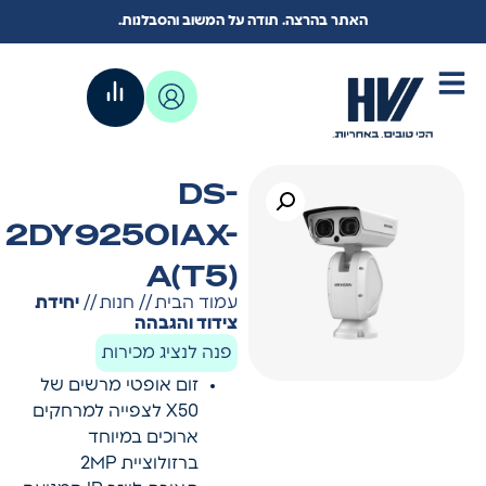
האתר בהרצה. תודה על המשוב והסבלנות.
DS-
2DY9250IAX-
A(T5)
עמוד הבית
//
חנות
//
יחידת
צידוד והגבהה
פנה לנציג מכירות
זום אופטי מרשים של
X50 לצפייה למרחקים
ארוכים במיוחד
ברזולוציית 2MP