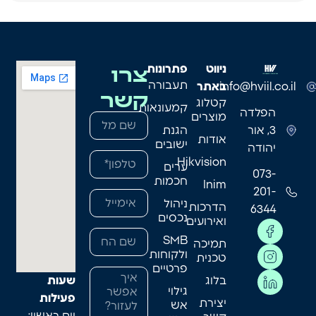
צרו
ניווט
פתרונות
תעבורה
info@hviil.co.il
באתר
קשר
קטלוג
קמעונאות
הפלדה
מוצרים
3, אור
הגנת
אודות
ישובים
יהודה
Hikvision
ערים
073-
חכמות
Inim
201-
ניהול
הדרכות
6344
נכסים
ואירועים
SMB
תמיכה
ולקוחות
טכנית
פרטיים
בלוג
שעות
גילוי
פעילות
יצירת
אש
יום ראשון: