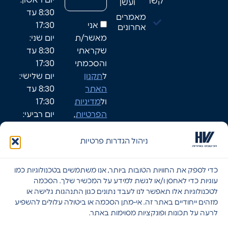
קשר
ועשן
8:30 עד
מאמרים
אני
17:30
אחרונים
מאשר/ת
יום שני:
שקראתי
8:30 עד
והסכמתי
17:30
ל
תקנון
יום שלישי:
האתר
8:30 עד
ול
מדיניות
17:30
הפרטיות
,
יום רביעי:
ומאפשר/ת
8:30-17:30
לחברת HVI
יום חמישי:
ניהול הגדרות פרטיות
ליצור עמי
8:30-17:30
קשר.
שישי: סגור
כדי לספק את החוויות הטובות ביותר, אנו משתמשים בטכנולוגיות כמו
שבת: סגור
עוגיות כדי לאחסן ו/או לגשת למידע על המכשיר שלך. הסכמה
לטכנולוגיות אלו תאפשר לנו לעבד נתונים כגון התנהגות גלישה או
מזהים ייחודיים באתר זה. אי-מתן הסכמה או ביטולה עלולים להשפיע
לרעה על תכונות ופונקציות מסוימות באתר.
שליחה