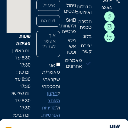
201-
ניהול
הדרכות
6344
נכסים
ואירועים
SMB
תמיכה
ולקוחות
טכנית
פרטיים
בלוג
שעות
גילוי
פעילות
יצירת
אש
יום ראשון:
קשר
ועשן
8:30 עד
מאמרים
אני
17:30
אחרונים
מאשר/ת
יום שני:
שקראתי
8:30 עד
והסכמתי
17:30
ל
תקנון
יום שלישי:
האתר
8:30 עד
ול
מדיניות
17:30
הפרטיות
,
יום רביעי:
ומאפשר/ת
8:30-17:30