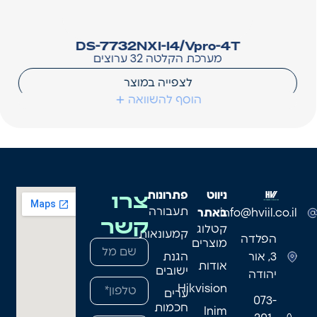
DS-7732NXI-I4/Vpro-4T
מערכת הקלטה 32 ערוצים
לצפייה במוצר
הוסף להשוואה
צרו
ניווט
פתרונות
תעבורה
info@hviil.co.il
באתר
קשר
קטלוג
קמעונאות
הפלדה
מוצרים
3, אור
הגנת
אודות
ישובים
יהודה
Hikvision
ערים
073-
חכמות
Inim