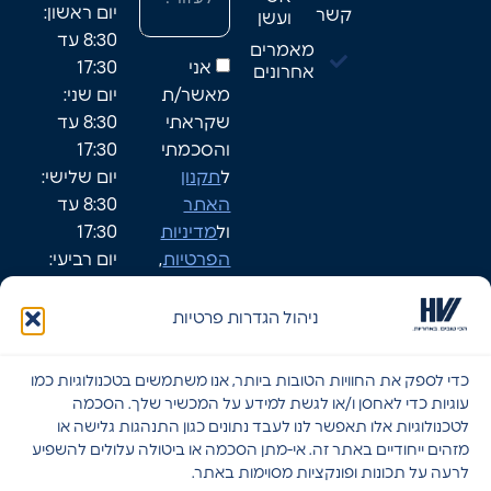
יום ראשון:
קשר
ועשן
8:30 עד
מאמרים
אני
17:30
אחרונים
מאשר/ת
יום שני:
שקראתי
8:30 עד
והסכמתי
17:30
ל
תקנון
יום שלישי:
האתר
8:30 עד
ול
מדיניות
17:30
הפרטיות
,
יום רביעי:
ומאפשר/ת
8:30-17:30
לחברת HVI
יום חמישי:
ניהול הגדרות פרטיות
ליצור עמי
8:30-17:30
קשר.
שישי: סגור
כדי לספק את החוויות הטובות ביותר, אנו משתמשים בטכנולוגיות כמו
שבת: סגור
עוגיות כדי לאחסן ו/או לגשת למידע על המכשיר שלך. הסכמה
לטכנולוגיות אלו תאפשר לנו לעבד נתונים כגון התנהגות גלישה או
מזהים ייחודיים באתר זה. אי-מתן הסכמה או ביטולה עלולים להשפיע
לרעה על תכונות ופונקציות מסוימות באתר.