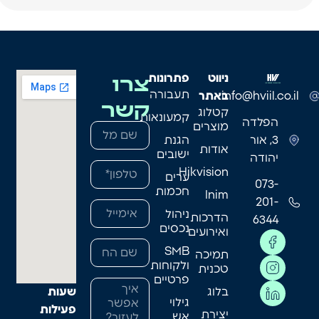
צרו
ניווט
פתרונות
תעבורה
info@hviil.co.il
באתר
קשר
קטלוג
קמעונאות
הפלדה
מוצרים
3, אור
הגנת
אודות
ישובים
יהודה
Hikvision
ערים
073-
חכמות
Inim
201-
ניהול
הדרכות
6344
נכסים
ואירועים
SMB
תמיכה
ולקוחות
טכנית
פרטיים
בלוג
שעות
גילוי
פעילות
יצירת
אש