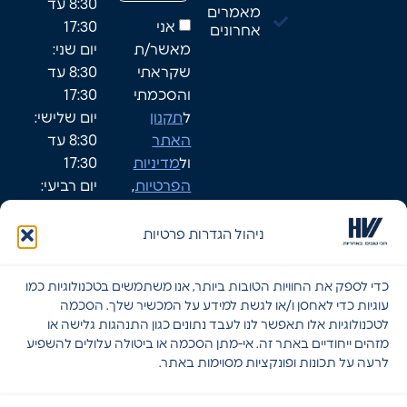
8:30 עד
מאמרים
אני
17:30
אחרונים
מאשר/ת
יום שני:
שקראתי
8:30 עד
והסכמתי
17:30
ל
תקנון
יום שלישי:
האתר
8:30 עד
ול
מדיניות
17:30
הפרטיות
,
יום רביעי:
ומאפשר/ת
8:30-17:30
לחברת HVI
יום חמישי:
ניהול הגדרות פרטיות
ליצור עמי
8:30-17:30
קשר.
שישי: סגור
כדי לספק את החוויות הטובות ביותר, אנו משתמשים בטכנולוגיות כמו
שבת: סגור
עוגיות כדי לאחסן ו/או לגשת למידע על המכשיר שלך. הסכמה
לטכנולוגיות אלו תאפשר לנו לעבד נתונים כגון התנהגות גלישה או
מזהים ייחודיים באתר זה. אי-מתן הסכמה או ביטולה עלולים להשפיע
לרעה על תכונות ופונקציות מסוימות באתר.
שליחה