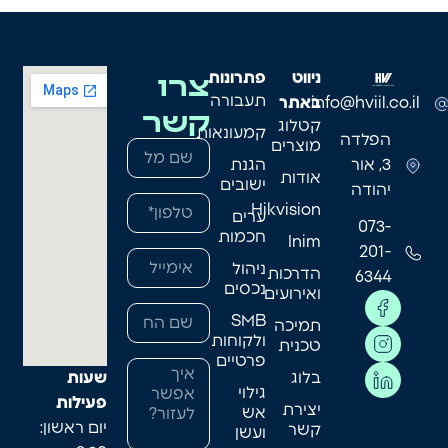
צרו
ניווט
פתרונות
תעבורה
info@hviil.co.il
באתר
קשר
קטלוג
קמעונאות
הפלדה
מוצרים
3, אור
הגנת
אודות
ישובים
יהודה
Hikvision
ערים
073-
חכמות
Inim
201-
ניהול
הדרכות
6344
נכסים
ואירועים
SMB
תמיכה
ולקוחות
טכנית
פרטיים
בלוג
שעות
גילוי
פעילות
יצירת
אש
יום ראשון:
קשר
ועשן