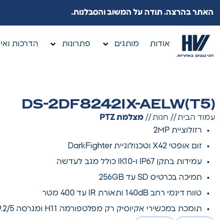
האתר בהרצה. תודה על המשוב והסבלנות.
אודות
מותגים
פתרונות
הדרכות ואיר
DS-2DF8242IX-AELW(T5)
עמוד הבית
//
חנות
//
מצלמת PTZ
רזולוציית 2MP
זום אופטי X42 וטכנולוגיית DarkFighter
עמידות בתקן IP67 ו-IK10 כולל מגב לעדשה
תמיכה בכרטיס SD עד 256GB
טווח דינמי רחב 140dB ותאורת IR עד 400 מטר
תומכת במכשירי אקיוסיק רק מפלטפורמה H11 ומגרסה V5.9.2/5 ומעלה