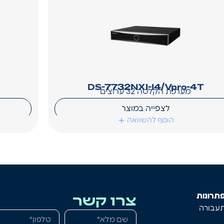
DS-7732NXI-I4/Vpro-4T
מערכת הקלטה 32 ערוצים
לצפייה במוצר
הוסף להשוואה
צרו קשר
תרונות
עבורה