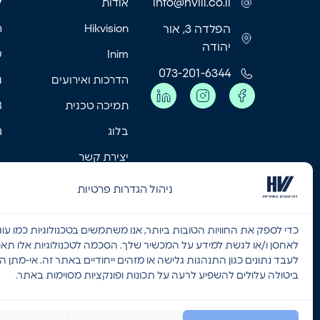
info@hviil.co.il
אודות
ק
הפלדה 3, אור
Hikvision
ה
יהודה
Inim
ע
073-201-6344
הדרכות ואירועים
נ
תמיכה טכנית
MB
בלוג
ג
יצירת קשר
מאמרים אחרונים
ניהול הגדרות פרטיות
כדי לספק את החוויות הטובות ביותר, אנו משתמשים בטכנולוגיות כמו עוגי
לאחסן ו/או לגשת למידע על המכשיר שלך. הסכמה לטכנולוגיות אלו תאפ
לעבד נתונים כגון התנהגות גלישה או מזהים ייחודיים באתר זה. אי-מתן 
ביטולה עלולים להשפיע לרעה על תכונות ופונקציות מסוימות באתר.