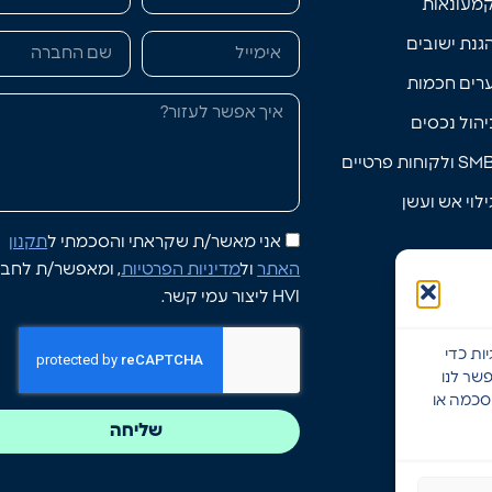
מעונאות
גנת ישובים
רים חכמות
יהול נכסים
S ולקוחות פרטיים
ילוי אש ועשן
אני מאשר/ת שקראתי והסכמתי ל
תקנון
האתר
ול
מדיניות הפרטיות
, ומאפשר/ת לחב
HVI ליצור עמי קשר.
ות כדי
שר לנו
הסכמה או
שליחה