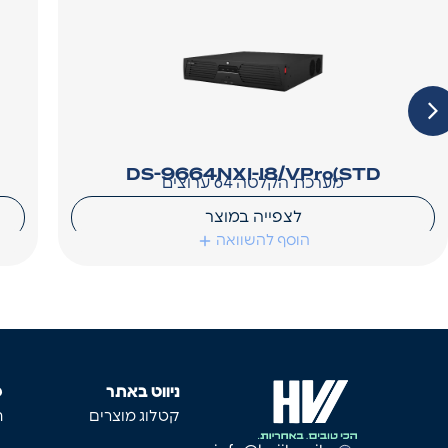
DS-9664NXI-I8/VPro(STD
מערכת הקלטה 64 ערוצים
לצפייה במוצר
הוסף להשוואה
ניווט באתר
פ
קטלוג מוצרים
ת