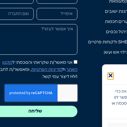
מעונאות
גנת ישובים
רים חכמות
יהול נכסים
S ולקוחות פרטיים
ילוי אש ועשן
אני מאשר/ת שקראתי והסכמתי ל
תקנון
האתר
ול
מדיניות הפרטיות
, ומאפשר/ת לחב
HVI ליצור עמי קשר.
ות כדי
שר לנו
הסכמה או
שליחה