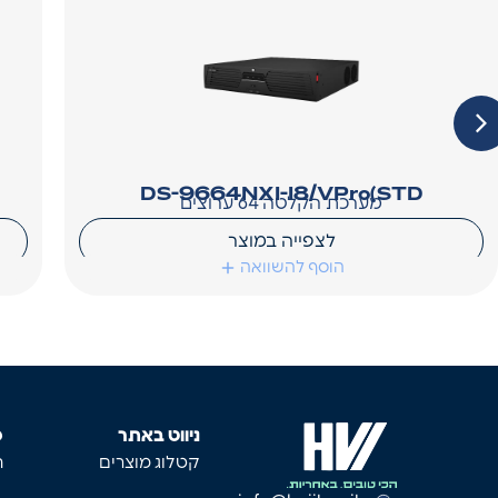
DS-9664NXI-I8/VPro(STD
מערכת הקלטה 64 ערוצים
לצפייה במוצר
הוסף להשוואה
ניווט באתר
פ
קטלוג מוצרים
ת