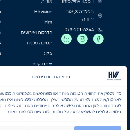
info@hviil.co.il
אודות
ק
הפלדה 3, אור
Hikvision
ה
יהודה
Inim
ע
073-201-6344
הדרכות ואירועים
נ
תמיכה טכנית
MB
בלוג
ג
יצירת קשר
מאמרים אחרונים
ניהול הגדרות פרטיות
כדי לספק את החוויות הטובות ביותר, אנו משתמשים בטכנולוגיות כמו עוגי
לאחסן ו/או לגשת למידע על המכשיר שלך. הסכמה לטכנולוגיות אלו תאפ
לעבד נתונים כגון התנהגות גלישה או מזהים ייחודיים באתר זה. אי-מתן 
ביטולה עלולים להשפיע לרעה על תכונות ופונקציות מסוימות באתר.