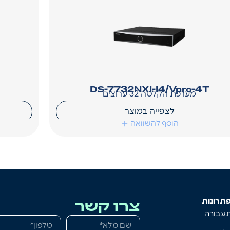
DS-7732NXI-I4/Vpro-4T
מערכת הקלטה 32 ערוצים
לצפייה במוצר
הוסף להשוואה
צרו קשר
תרונות
עבורה