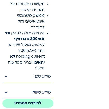
תקשורת איכותית על
תשתית קיימת
ממשק משתמש
אינטואיטיבי וקל
להגדרה
היחידה יכולה לספק
עד
300mA זרם רציף
למנעול. מנעול שדורש
יותר מ-300mA
holding current
לא
יתאים
ויצריך ספק כוח
חיצוני
מידע טכני
מידע שיווקי
להורדת המפרט