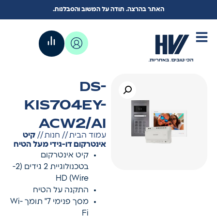
האתר בהרצה. תודה על המשוב והסבלנות.
DS-
KIS704EY-
ACW2/Al
עמוד הבית
//
חנות
//
קיט
אינטרקום דו-גידי מעל הטיח
קיט אינטרקום
בטכנולוגיית 2 גידים (2-
Wire) HD
התקנה על הטיח
מסך פנימי 7" תומך Wi-
Fi