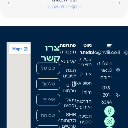
הוסף להשוואה
צרו
ניווט
פתרונות
תעבורה
info@hviil.co.il
באתר
קשר
קטלוג
קמעונאות
הפלדה
מוצרים
3, אור
הגנת
אודות
ישובים
יהודה
Hikvision
ערים
073-
חכמות
Inim
201-
ניהול
הדרכות
6344
נכסים
ואירועים
SMB
תמיכה
ולקוחות
טכנית
פרטיים