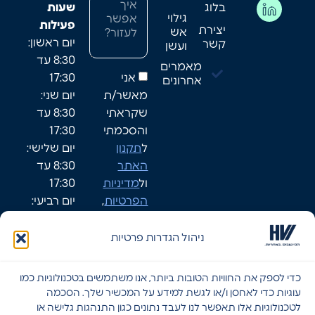
בלוג
שעות
גילוי
פעילות
יצירת
אש
יום ראשון:
קשר
ועשן
8:30 עד
מאמרים
אני
17:30
אחרונים
מאשר/ת
יום שני:
שקראתי
8:30 עד
והסכמתי
17:30
ל
תקנון
יום שלישי:
האתר
8:30 עד
ול
מדיניות
17:30
הפרטיות
,
יום רביעי:
ומאפשר/ת
8:30-17:30
לחברת HVI
יום חמישי:
ניהול הגדרות פרטיות
ליצור עמי
8:30-17:30
קשר.
שישי: סגור
כדי לספק את החוויות הטובות ביותר, אנו משתמשים בטכנולוגיות כמו
שבת: סגור
עוגיות כדי לאחסן ו/או לגשת למידע על המכשיר שלך. הסכמה
לטכנולוגיות אלו תאפשר לנו לעבד נתונים כגון התנהגות גלישה או