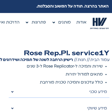
האתר בהרצה. תודה על המשוב והסבלנות.
אודות
מותגים
פתרונות
הדרכות ואיר
Rose Rep.Pl. service1Y
עמוד הבית
//
חנות
//
רישיון הרחבה לשנה של תמיכה ושידרוגים ל-ose Replicator
שירות ותמיכה ל-Rose Replicator ל-3 שנים
מתאים למודול יתירות
כולל עדכונים ותמיכה טכנית מורחבת
מידע טכני
מידע שיווקי