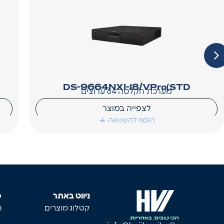
DS-9664NXI-I8/VPro(STD
מערכת הקלטה 64 ערוצים
לצפייה במוצר
הוסף להשוואה
ניווט באתר
פ
קטלוג מוצרים
ת