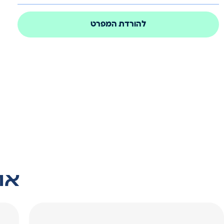
להורדת המפרט
אול