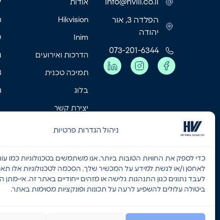
info@hviil.co.il
אודות
ק
הפלדה 3, אור
Hikvision
ה
יהודה
Inim
ע
073-201-6344
הדרכות ואירועים
נ
תמיכה טכנית
MB
בלוג
ג
יצירת קשר
מאמרים אחרונים
ניהול הגדרות פרטיות
כדי לספק את החוויות הטובות ביותר, אנו משתמשים בטכנולוגיות כמו עוגי
לאחסן ו/או לגשת למידע על המכשיר שלך. הסכמה לטכנולוגיות אלו תאפ
לעבד נתונים כגון התנהגות גלישה או מזהים ייחודיים באתר זה. אי-מתן 
ביטולה עלולים להשפיע לרעה על תכונות ופונקציות מסוימות באתר.