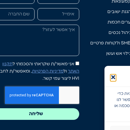
מעונאות
גנת ישובים
רים חכמות
יהול נכסים
S ולקוחות פרטיים
ילוי אש ועשן
אני מאשר/ת שקראתי והסכמתי ל
תקנון
האתר
ול
מדיניות הפרטיות
, ומאפשר/ת לחב
HVI ליצור עמי קשר.
ות כדי
שר לנו
הסכמה או
שליחה