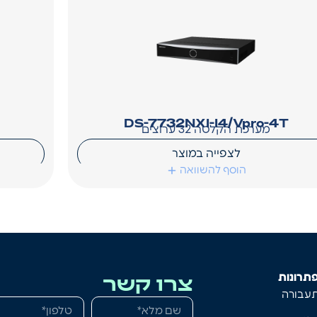
DS-7732NXI-I4/Vpro-4T
מערכת הקלטה 32 ערוצים
לצפייה במוצר
הוסף להשוואה
צרו קשר
תרונות
עבורה