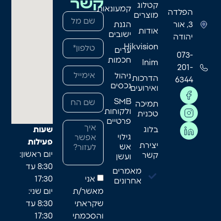
קשר
קטלוג
קמעונאות
הפלדה
מוצרים
3, אור
הגנת
אודות
ישובים
יהודה
Hikvision
ערים
073-
חכמות
Inim
201-
ניהול
הדרכות
6344
נכסים
ואירועים
SMB
תמיכה
ולקוחות
טכנית
פרטיים
בלוג
שעות
גילוי
פעילות
יצירת
אש
יום ראשון:
קשר
ועשן
8:30 עד
מאמרים
אני
17:30
אחרונים
מאשר/ת
יום שני:
שקראתי
8:30 עד
והסכמתי
17:30