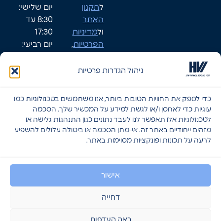
ל
תקנון
יום שלישי:
האתר
8:30 עד
ול
מדיניות
17:30
הפרטיות
,
יום רביעי:
ומאפשר/ת
8:30-17:30
לחברת HVI
יום חמישי:
ניהול הגדרות פרטיות
ליצור עמי
8:30-17:30
קשר.
שישי: סגור
כדי לספק את החוויות הטובות ביותר, אנו משתמשים בטכנולוגיות כמו
שבת: סגור
עוגיות כדי לאחסן ו/או לגשת למידע על המכשיר שלך. הסכמה
לטכנולוגיות אלו תאפשר לנו לעבד נתונים כגון התנהגות גלישה או
מזהים ייחודיים באתר זה. אי-מתן הסכמה או ביטולה עלולים להשפיע
לרעה על תכונות ופונקציות מסוימות באתר.
שליחה
אישור
דחייה
© 2026 - כל הזכויות שמורות לHVI פתרונות אבטחה
הצהרת נגישות
מדיניות פרטיות
תקנון אתר
ראה העדפות